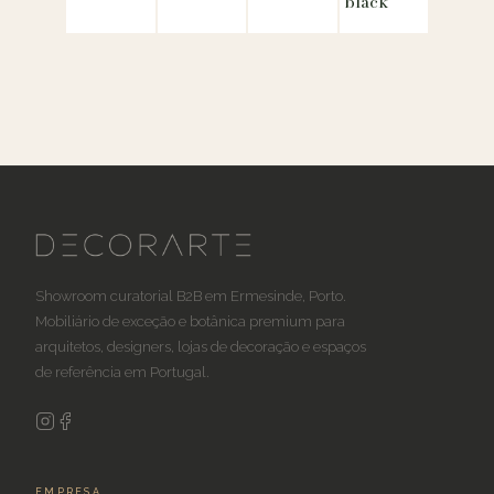
black
Showroom curatorial B2B em Ermesinde, Porto.
Mobiliário de exceção e botânica premium para
arquitetos, designers, lojas de decoração e espaços
de referência em Portugal.
EMPRESA