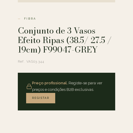
FIBRA
Conjunto de 3 Vasos
Efeito Ripas (38.5/ 27.5 /
19cm) F99047-GREY
Ref. VAS03.344
Preço profissional.
Registe-se para ver
preços e condições B2B exclusivas.
REGISTAR