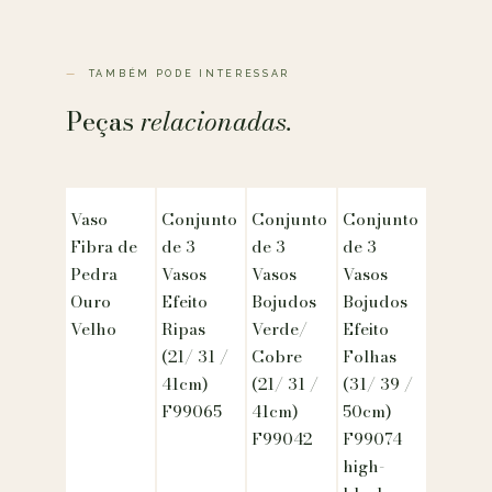
TAMBÉM PODE INTERESSAR
Peças
relacionadas.
Vaso
Conjunto
Conjunto
Conjunto
Fibra de
de 3
de 3
de 3
Pedra
Vasos
Vasos
Vasos
Ouro
Efeito
Bojudos
Bojudos
Velho
Ripas
Verde/
Efeito
(21/ 31 /
Cobre
Folhas
41cm)
(21/ 31 /
(31/ 39 /
F99065
41cm)
50cm)
F99042
F99074
high-