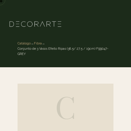
Catálogo
→
Fibra
→
Conjunto de 3 Vasos Efeito Ripas (38.5/ 27.5 / 19cm) F99047-
GREY
C