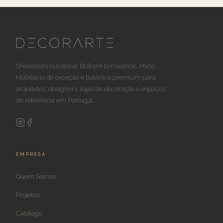
Showroom curatorial B2B em Ermesinde, Porto.
Mobiliário de exceção e botânica premium para
arquitetos, designers, lojas de decoração e espaços
de referência em Portugal.
EMPRESA
Quem Somos
Projetos
Catálogo