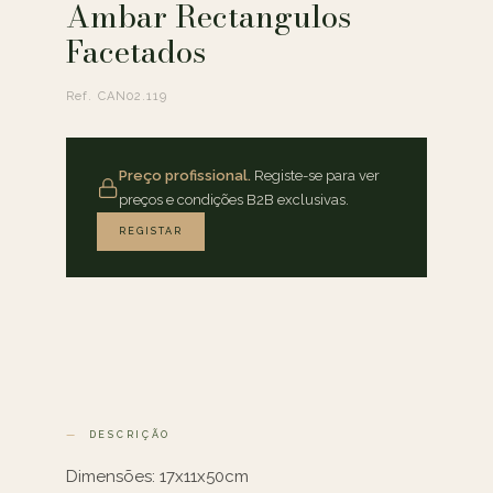
Ambar Rectangulos
Facetados
Ref. CAN02.119
Preço profissional.
Registe-se para ver
preços e condições B2B exclusivas.
REGISTAR
DESCRIÇÃO
Dimensões: 17x11x50cm