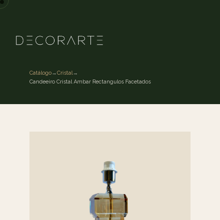
Catálogo
→
Cristal
→
Candeeiro Cristal Ambar Rectangulos Facetados