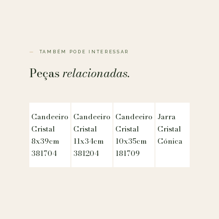
TAMBÉM PODE INTERESSAR
Peças
relacionadas.
Candeeiro
Candeeiro
Candeeiro
Jarra
Cristal
Cristal
Cristal
Cristal
8x39cm
11x34cm
10x35cm
Cónica
381704
381204
181709