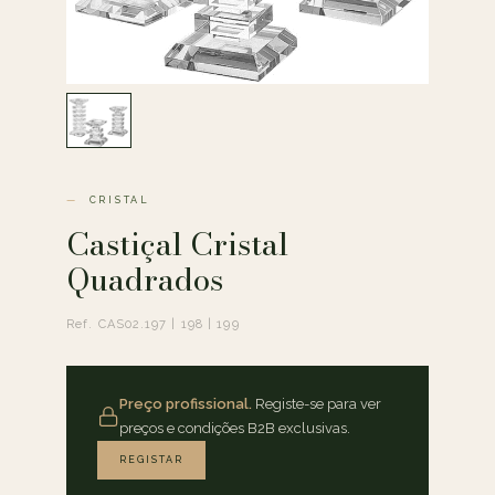
CRISTAL
Castiçal Cristal
Quadrados
Ref. CAS02.197 | 198 | 199
Preço profissional.
Registe-se para ver
preços e condições B2B exclusivas.
REGISTAR