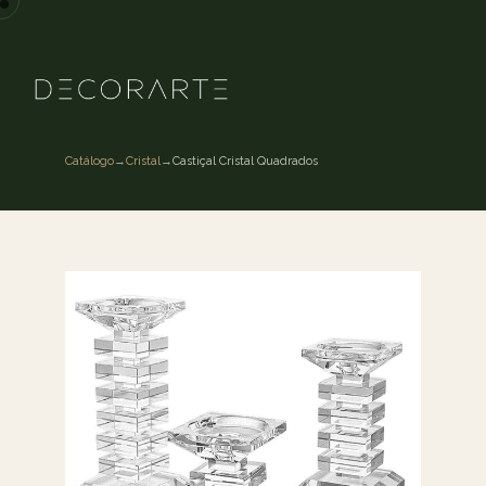
Catálogo
→
Cristal
→
Castiçal Cristal Quadrados