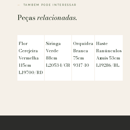
TAMBÉM PODE INTERESSAR
Peças
relacionadas.
Flor
Siringa
Orquídea
Haste
Cerejeira
Verde
Branca
Ranúnculos
Vermelha
88cm
75cm
Azuis 53cm
115cm
L20534/GR
9317-10
L19286/BL
L19700/RD