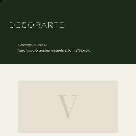
Catálogo
→
Flores
→
Vaso Vidro Orquídea Amarela 110cm 1784-50-1
V