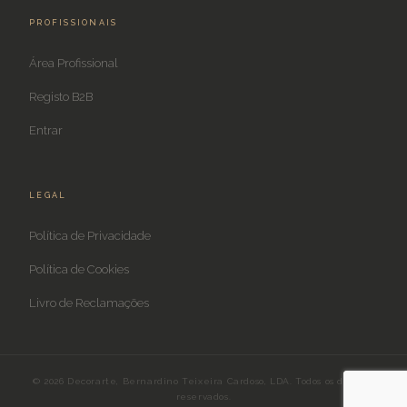
PROFISSIONAIS
Área Profissional
Registo B2B
Entrar
LEGAL
Política de Privacidade
Política de Cookies
Livro de Reclamações
© 2026 Decorarte, Bernardino Teixeira Cardoso, LDA. Todos os direitos
reservados.