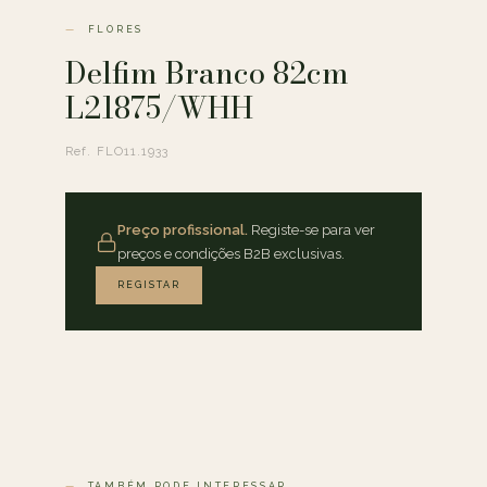
FLORES
Delfim Branco 82cm
L21875/WHH
Ref. FLO11.1933
Preço profissional.
Registe-se para ver
preços e condições B2B exclusivas.
REGISTAR
TAMBÉM PODE INTERESSAR