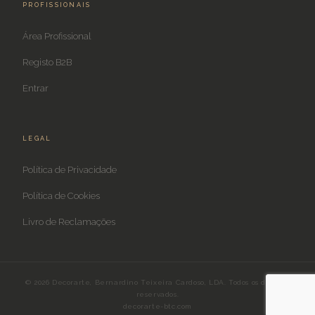
PROFISSIONAIS
Área Profissional
Registo B2B
Entrar
LEGAL
Política de Privacidade
Política de Cookies
Livro de Reclamações
© 2026 Decorarte, Bernardino Teixeira Cardoso, LDA. Todos os direitos
reservados.
decorarte-btc.com