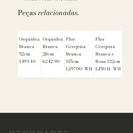
Peças
relacionadas.
Orquídea
Orquídea
Flor
Flor
Branca
Branca
Cerejeira
Cerejeira
52cm
28cm
Branca
Branca e
1493-10
6242-90
115cm
Rosa 132cm
L19700/WH
L15041/WH