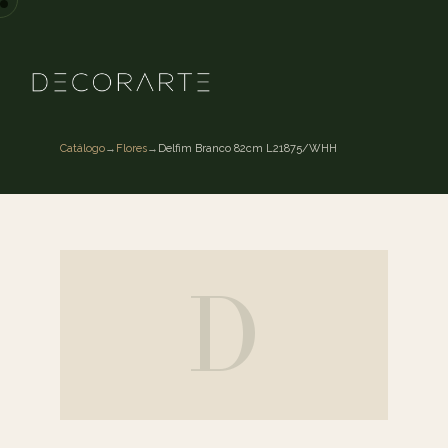
Catálogo
→
Flores
→
Delfim Branco 82cm L21875/WHH
D