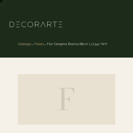
Catálogo
→
Flores
→
Flor Cerejeira Branca 88cm L17341/WH
F