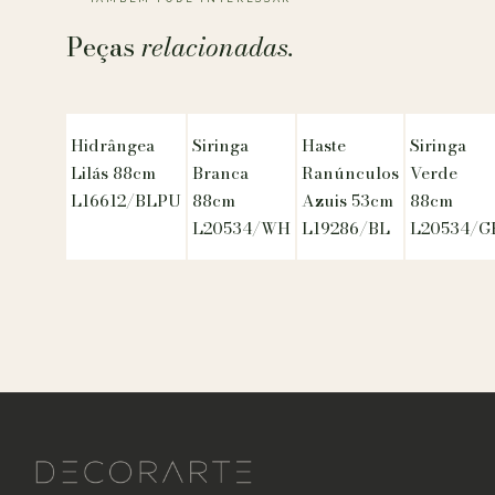
Peças
relacionadas.
Hidrângea
Siringa
Haste
Siringa
Lilás 88cm
Branca
Ranúnculos
Verde
L16612/BLPU
88cm
Azuis 53cm
88cm
L20534/WH
L19286/BL
L20534/G