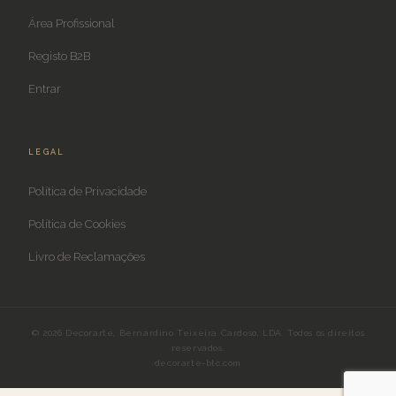
Área Profissional
Registo B2B
Entrar
LEGAL
Política de Privacidade
Política de Cookies
Livro de Reclamações
© 2026 Decorarte, Bernardino Teixeira Cardoso, LDA. Todos os direitos
reservados.
decorarte-btc.com