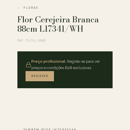
FLORES
Flor Cerejeira Branca
88cm L17341/WH
Ref. FLO11.1896
Preço profissional.
Registe-se para ver
preços e condições B2B exclusivas.
REGISTAR
TAMBÉM PODE INTERESSAR