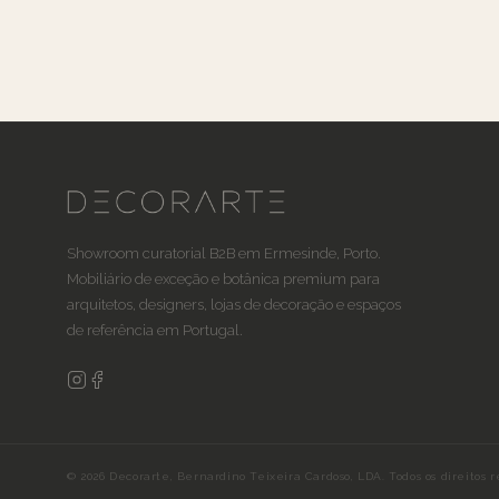
Showroom curatorial B2B em Ermesinde, Porto.
Mobiliário de exceção e botânica premium para
arquitetos, designers, lojas de decoração e espaços
de referência em Portugal.
© 2026 Decorarte, Bernardino Teixeira Cardoso, LDA. Todos os direitos r