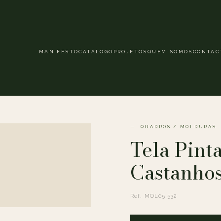
MANIFESTO
CATÁLOGO
PROJETOS
QUEM SOMOS
CONTAC
QUADROS / MOLDURAS
Tela Pint
Castanho
Ref. MOL05.532