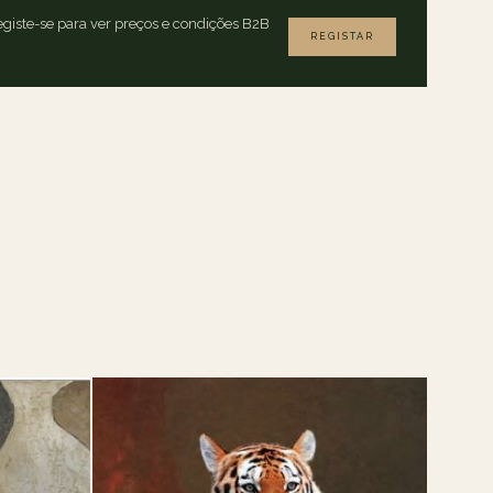
giste-se para ver preços e condições B2B
REGISTAR