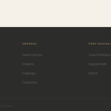
EMPRESA
PROFISSIONA
Quem Somos
Área Profission
Projetos
Registo B2B
Catálogo
Entrar
Contactos
eservados.