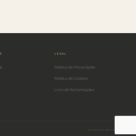
IS
LEGAL
al
Política de Privacidade
Política de Cookies
Livro de Reclamações
decorarte-btc.com