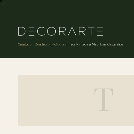
Catálogo
→
Quadros / Molduras
→
Tela Pintada à Mão Tons Castanhos
T