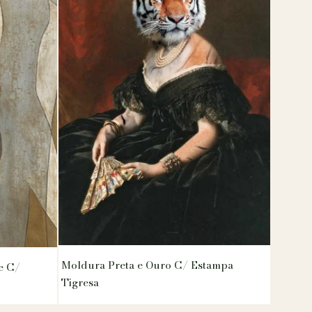
Moldura Preta e Ouro C/ Estampa
e C/
Tigresa