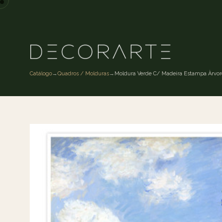
Catálogo
→
Quadros / Molduras
→
Moldura Verde C/ Madeira Estampa Àrvor