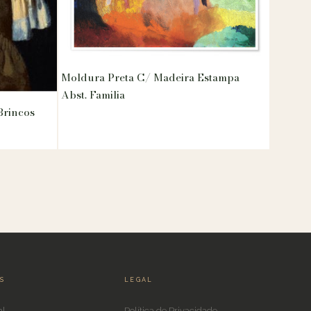
Moldura Preta C/ Madeira Estampa
Abst. Familia
Brincos
IS
LEGAL
al
Política de Privacidade