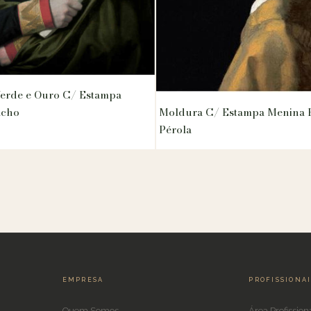
erde e Ouro C/ Estampa
Moldura C/ Estampa Menina 
acho
Pérola
EMPRESA
PROFISSIONA
Quem Somos
Área Profission