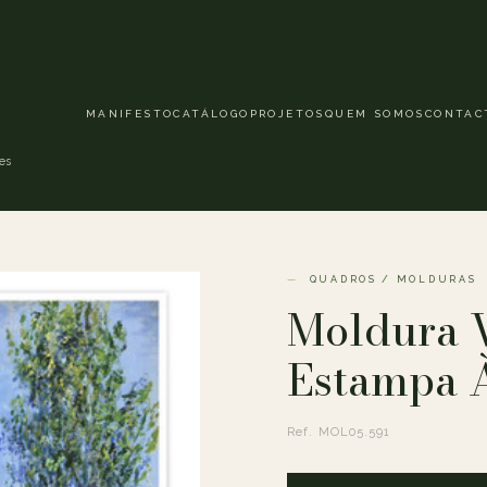
MANIFESTO
CATÁLOGO
PROJETOS
QUEM SOMOS
CONTAC
es
QUADROS / MOLDURAS
Moldura 
Estampa 
Ref. MOL05.591