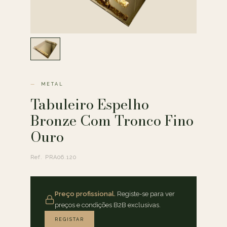
METAL
Tabuleiro Espelho
Bronze Com Tronco Fino
Ouro
Ref. PRA06.120
Preço profissional.
Registe-se para ver
preços e condições B2B exclusivas.
REGISTAR