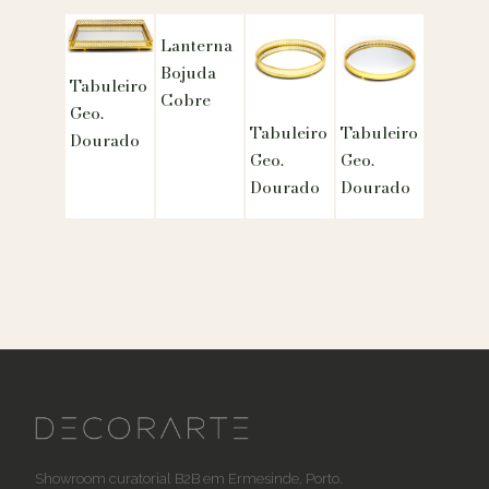
Lanterna
Bojuda
Tabuleiro
Cobre
Geo.
Tabuleiro
Tabuleiro
Dourado
Geo.
Geo.
Dourado
Dourado
Showroom curatorial B2B em Ermesinde, Porto.