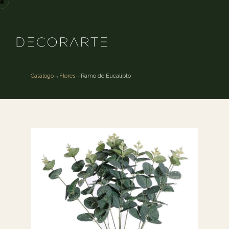
Catálogo
→
Flores
→
Ramo de Eucalipto