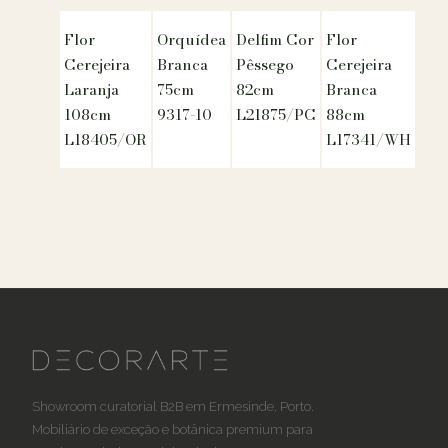
Flor
Orquídea
Delfim Cor
Flor
Cerejeira
Branca
Pêssego
Cerejeira
Laranja
75cm
82cm
Branca
108cm
9317-10
L21875/PC
88cm
L18405/OR
L17341/WH
Showroom curatorial B2B em Ermesinde, Porto.
Mobiliário de exceção e botânica premium para