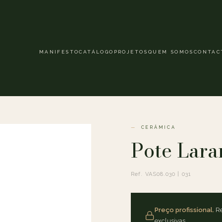
MANIFESTO
CATÁLOGO
PROJETOS
QUEM SOMOS
CONTAC
CERÂMICA
Pote Lara
Ref. VAS08.030 | 031
Preço profissional.
Re
exclusivas.