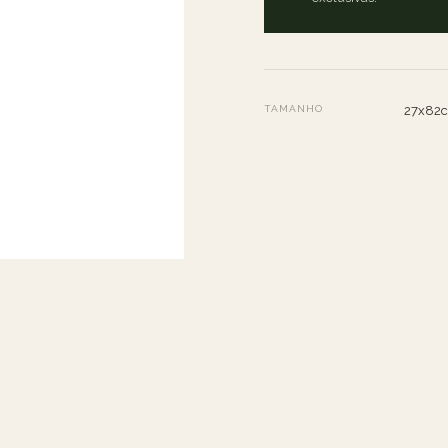
TAMANHO
27x82c