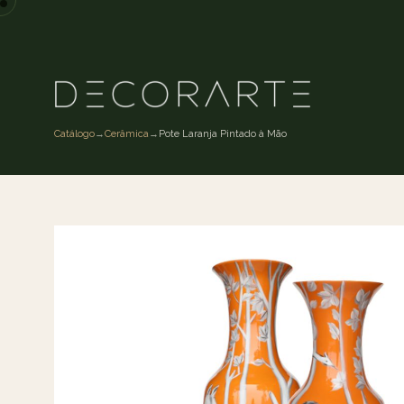
Catálogo
→
Cerâmica
→
Pote Laranja Pintado à Mão