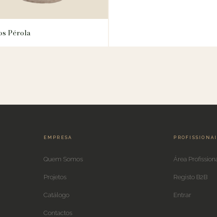
os Pérola
EMPRESA
PROFISSIONA
Quem Somos
Área Profission
Projetos
Registo B2B
Catálogo
Entrar
Contactos