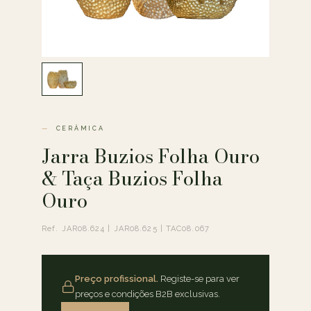
CERÂMICA
Jarra Buzios Folha Ouro
& Taça Buzios Folha
Ouro
Ref. JAR08.624 | JAR08.625 | TAC08.067
Preço profissional.
Registe-se para ver
preços e condições B2B exclusivas.