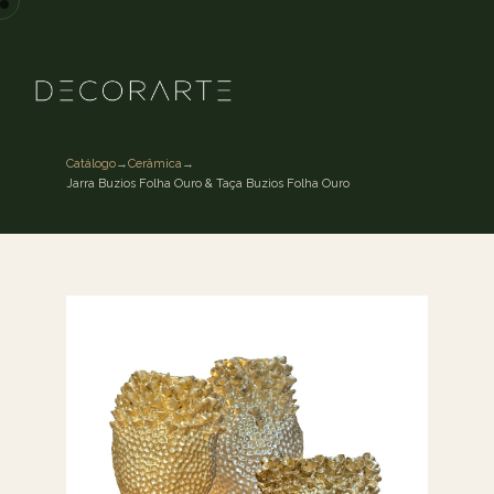
Catálogo
→
Cerâmica
→
Jarra Buzios Folha Ouro & Taça Buzios Folha Ouro