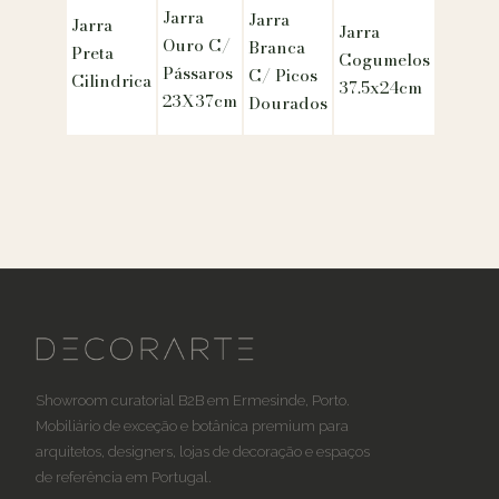
Jarra
Jarra
Jarra
Jarra
Ouro C/
Branca
Preta
Cogumelos
Pássaros
C/ Picos
Cilindrica
37.5x24cm
23X37cm
Dourados
Showroom curatorial B2B em Ermesinde, Porto.
Mobiliário de exceção e botânica premium para
arquitetos, designers, lojas de decoração e espaços
de referência em Portugal.