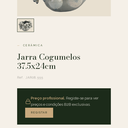
CERÂMICA
Jarra Cogumelos
37.5x24cm
Ref. JAR08.555
Preço profissional.
Registe-se para ver
preços e condições B2B exclusivas.
REGISTAR