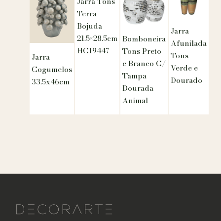
Jarra Tons
Terra
Bojuda
Jarra
21.5×28.5cm
Bomboneira
Afunilada
HC19447
Tons Preto
Tons
Jarra
e Branco C/
Verde e
Cogumelos
Tampa
Dourado
33.5x46cm
Dourada
Animal