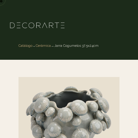
Catálogo
→
Cerâmica
→
Jarra Cogumelos 37.5x24cm