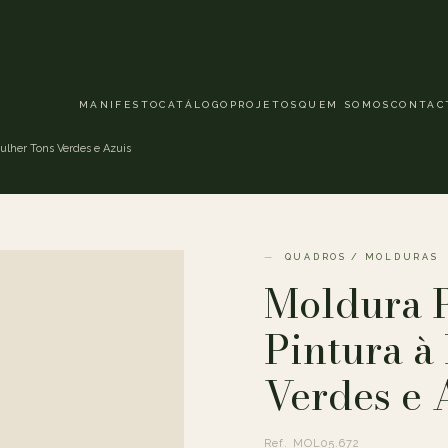
MANIFESTO
CATÁLOGO
PROJETOS
QUEM SOMOS
CONTAC
ulher Tons Verdes e Azuis
QUADROS / MOLDURAS
Moldura P
Pintura à
Verdes e 
Ref. MOL05.672