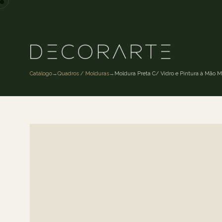
Catálogo
→
Quadros / Molduras
→
Moldura Preta C/ Vidro e Pintura à Mão M