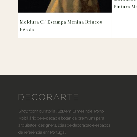
Pintura Me
Moldura C/ Estampa Menina Brincos
Pérola
Showroom curatorial B2B em Ermesinde, Porto.
Mobiliário de exceção e botânica premium para
arquitetos, designers, lojas de decoração e espaços
de referência em Portugal.