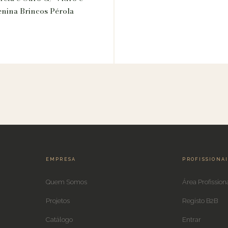
nina Brincos Pérola
EMPRESA
PROFISSIONA
Quem Somos
Área Profission
Projetos
Registo B2B
Catálogo
Entrar