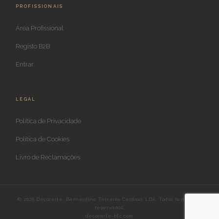
PROFISSIONAIS
Área Profissional
Registo B2B
Entrar
LEGAL
Política de Privacidade
Política de Cookies
Livro de Reclamações
© 2026 Decorarte, Bernardino Teixeira Cardoso, LDA. Todos os direitos
reservados.
decorarte-btc.com