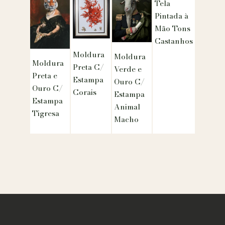
Tela
Pintada à
Mão Tons
Castanhos
Moldura
Moldura
Moldura
Preta C/
Verde e
Preta e
Estampa
Ouro C/
Ouro C/
Corais
Estampa
Estampa
Animal
Tigresa
Macho