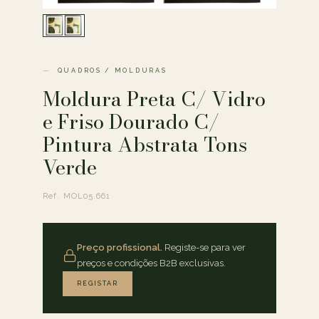
QUADROS / MOLDURAS
Moldura Preta C/ Vidro
e Friso Dourado C/
Pintura Abstrata Tons
Verde
Ref. MOL05.661
Preço profissional.
Registe-se para ver
preços e condições B2B exclusivas.
REGISTAR