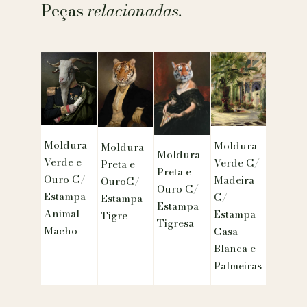
Peças
relacionadas.
Moldura
Moldura
Moldura
Moldura
Verde e
Verde C/
Preta e
Preta e
Ouro C/
Madeira
OuroC/
Ouro C/
Estampa
C/
Estampa
Estampa
Animal
Estampa
Tigre
Tigresa
Macho
Casa
Blanca e
Palmeiras