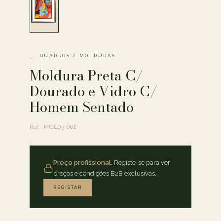
QUADROS / MOLDURAS
Moldura Preta C/
Dourado e Vidro C/
Homem Sentado
Ref. MOL05.662
Preço profissional.
Registe-se para ver
preços e condições B2B exclusivas.
REGISTAR