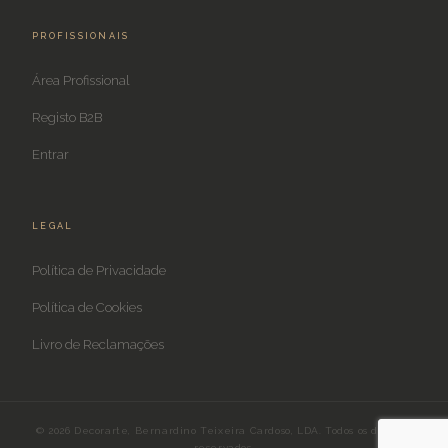
PROFISSIONAIS
Área Profissional
Registo B2B
Entrar
LEGAL
Política de Privacidade
Política de Cookies
Livro de Reclamações
© 2026 Decorarte, Bernardino Teixeira Cardoso, LDA. Todos os direitos
reservados.