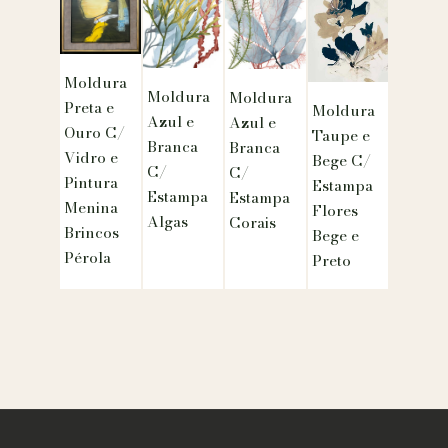
Moldura
Moldura
Moldura
Preta e
Moldura
Azul e
Azul e
Ouro C/
Taupe e
Branca
Branca
Vidro e
Bege C/
C/
C/
Pintura
Estampa
Estampa
Estampa
Menina
Flores
Algas
Corais
Brincos
Bege e
Pérola
Preto