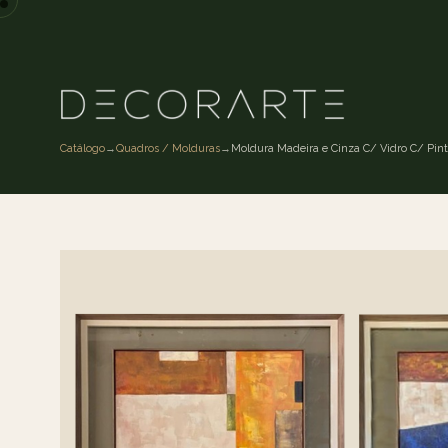
Catálogo
→
Quadros / Molduras
→
Moldura Madeira e Cinza C/ Vidro C/ Pint