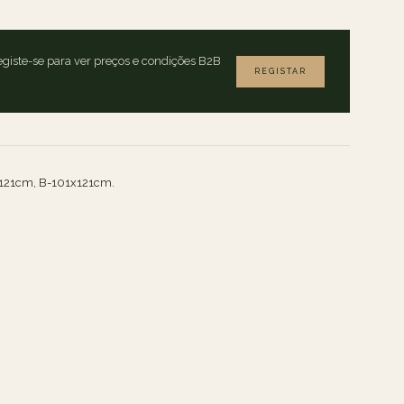
giste-se para ver preços e condições B2B
REGISTAR
121cm, B-101x121cm.