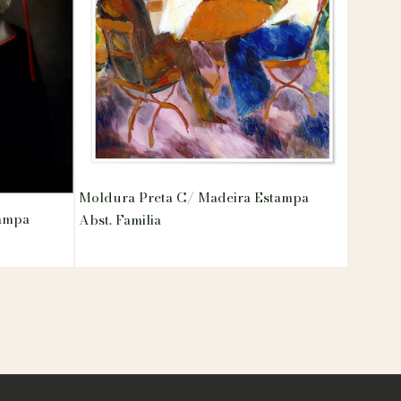
Moldura Preta C/ Madeira Estampa
tampa
Abst. Familia