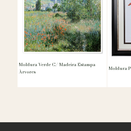
Moldura Verde C/ Madeira Estampa
Moldura P
Àrvores