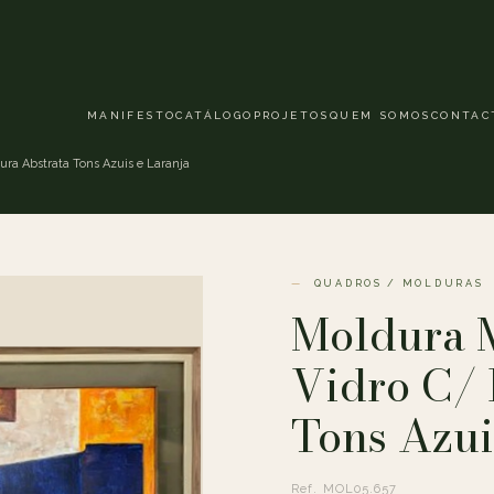
MANIFESTO
CATÁLOGO
PROJETOS
QUEM SOMOS
CONTAC
ura Abstrata Tons Azuis e Laranja
QUADROS / MOLDURAS
Moldura M
Vidro C/ 
Tons Azui
Ref. MOL05.657