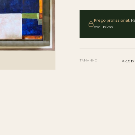
Preço profissional.
Re
exclusivas.
TAMANHO
A-101x