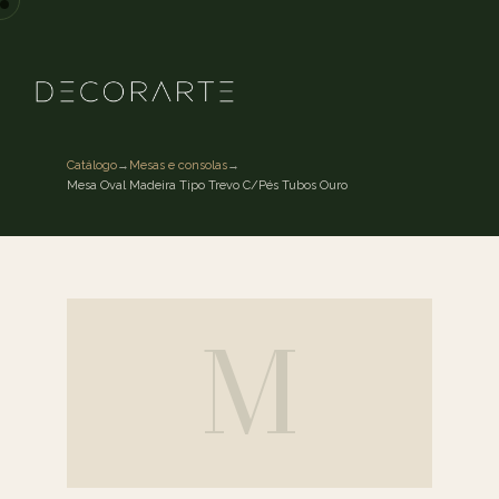
Catálogo
→
Mesas e consolas
→
Mesa Oval Madeira Tipo Trevo C/Pés Tubos Ouro
M