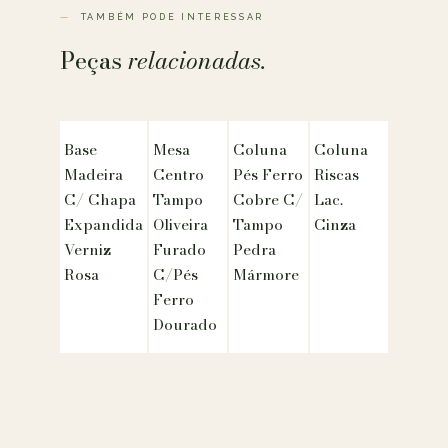
TAMBÉM PODE INTERESSAR
Peças
relacionadas.
Base
Mesa
Coluna
Coluna
Madeira
Centro
Pés Ferro
Riscas
C/ Chapa
Tampo
Cobre C/
Lac.
Expandida
Oliveira
Tampo
Cinza
Verniz
Furado
Pedra
Rosa
C/Pés
Mármore
Ferro
Dourado