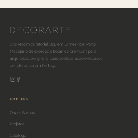
Showroom curatorial B2B em Ermesinde, Porto.
Mobiliário de exceção e botânica premium para
arquitetos, designers, lojas de decoração e espaços
de referência em Portugal.
EMPRESA
Quem Somos
Projetos
Catálogo