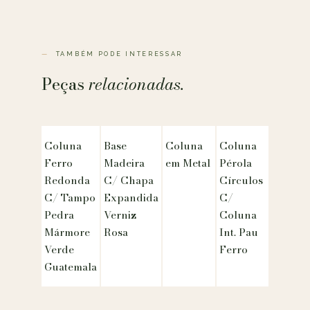
TAMBÉM PODE INTERESSAR
Peças
relacionadas.
Coluna
Base
Coluna
Coluna
Ferro
Madeira
em Metal
Pérola
Redonda
C/ Chapa
Círculos
C/ Tampo
Expandida
C/
Pedra
Verniz
Coluna
Mármore
Rosa
Int. Pau
Verde
Ferro
Guatemala