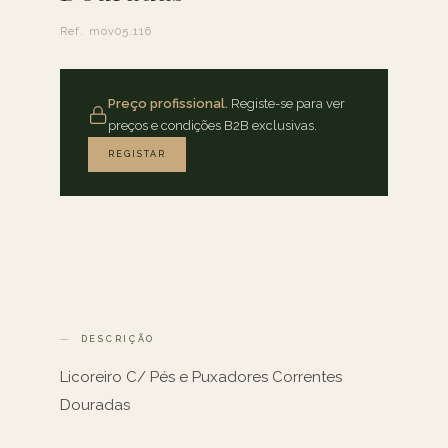
Ref. mov05.116
Preço profissional.
Registe-se para ver
preços e condições B2B exclusivas.
REGISTAR
DESCRIÇÃO
Licoreiro C/ Pés e Puxadores Correntes
Douradas