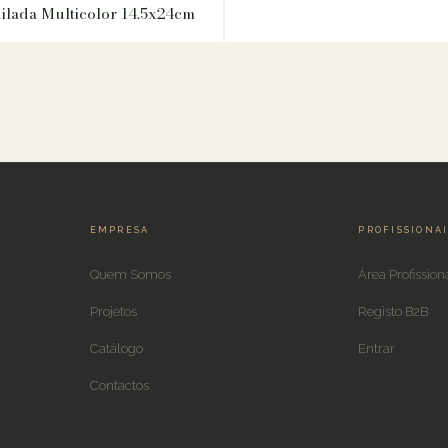
ilada Multicolor 14.5x24cm
EMPRESA
PROFISSIONA
Quem Somos
Área Profission
Projetos
Registo B2B
Catálogo
Entrar
Contactos