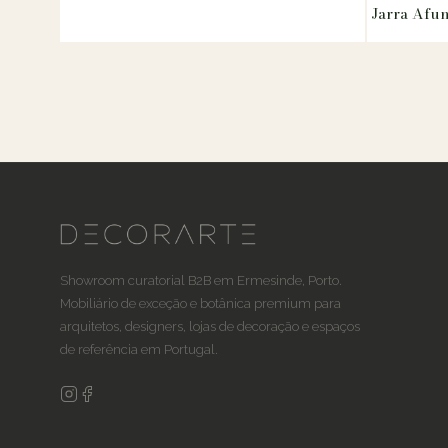
Jarra Afun
Showroom curatorial B2B em Ermesinde, Porto.
Mobiliário de exceção e botânica premium para
arquitetos, designers, lojas de decoração e espaços
de referência em Portugal.