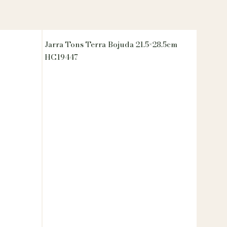
Jarra Tons Terra Bojuda 21.5×28.5cm
HC19447