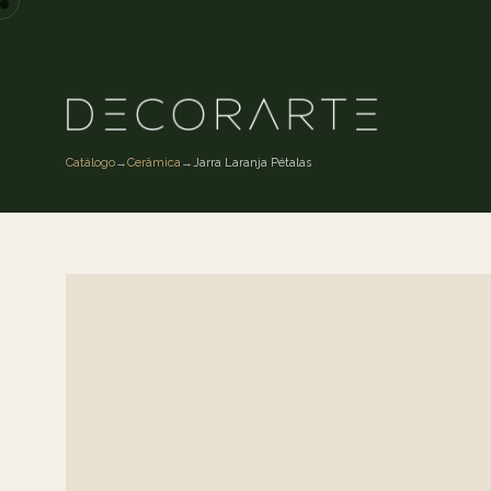
Catálogo
→
Cerâmica
→
Jarra Laranja Pétalas