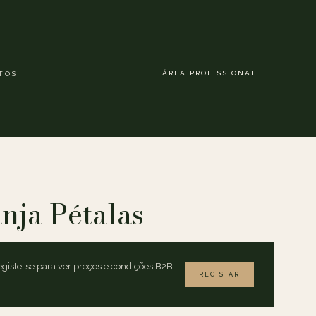
ÁREA PROFISSIONAL
TOS
anja Pétalas
giste-se para ver preços e condições B2B
REGISTAR