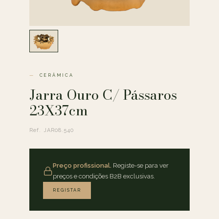
CERÂMICA
Jarra Ouro C/ Pássaros
23X37cm
Ref. JAR08.540
Preço profissional.
Registe-se para ver
preços e condições B2B exclusivas.
REGISTAR