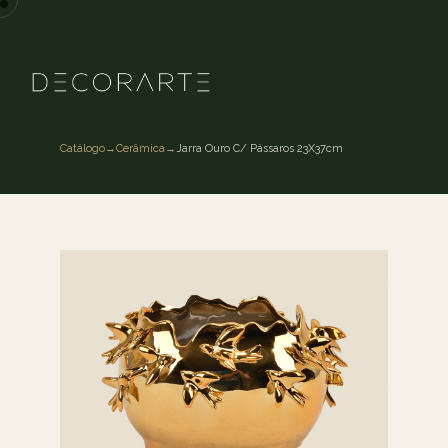
Catálogo
→
Cerâmica
→
Jarra Ouro C/ Pássaros 23X37cm