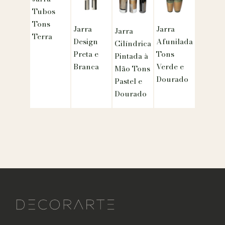
Tubos
Tons
Jarra
Jarra
Jarra
Terra
Design
Afunilada
Cilíndrica
Preta e
Tons
Pintada à
Branca
Verde e
Mão Tons
Dourado
Pastel e
Dourado