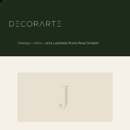
Catálogo
→
Vidro
→
Jarra Lapidada Riscas Rosa Oxidado
J