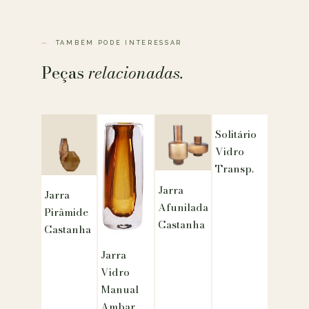
TAMBÉM PODE INTERESSAR
Peças
relacionadas.
Solitário
Vidro
Transp.
Jarra
Jarra
Afunilada
Pirâmide
Castanha
Castanha
Jarra
Vidro
Manual
Ambar