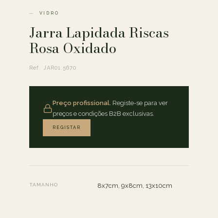
VIDRO
Jarra Lapidada Riscas
Rosa Oxidado
Ref. JAR01.5670
Preço profissional.
Registe-se para ver
preços e condições B2B exclusivas.
REGISTAR
TAMANHO
8x7cm, 9x8cm, 13x10cm