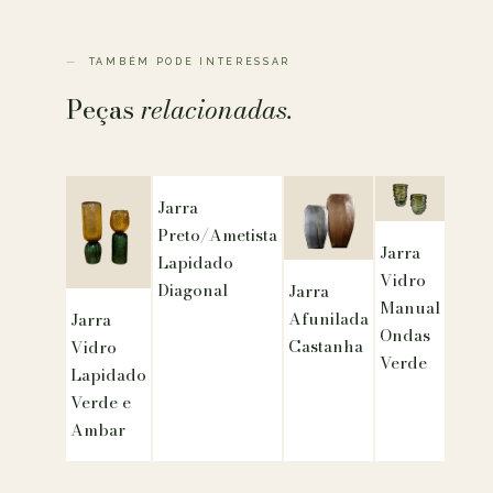
TAMBÉM PODE INTERESSAR
Peças
relacionadas.
Jarra
Preto/Ametista
Jarra
Lapidado
Vidro
Diagonal
Jarra
Manual
Afunilada
Jarra
Ondas
Castanha
Vidro
Verde
Lapidado
Verde e
Ambar