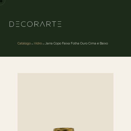
Catálogo
→
Vidro
→
Jarra Copo Faixa Folha Ouro Cima e Baixo