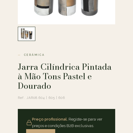
CERÂMICA
Jarra Cilíndrica Pintada
à Mão Tons Pastel e
Dourado
Ref. JAR08.604 | 605 | 606
Preço profissional.
Registe-se para ver
preços e condições B2B exclusivas.