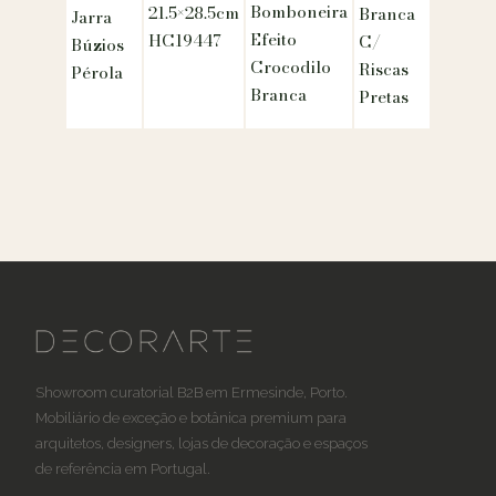
Bomboneira
21.5×28.5cm
Branca
Jarra
Efeito
HC19447
C/
Búzios
Crocodilo
Riscas
Pérola
Branca
Pretas
Showroom curatorial B2B em Ermesinde, Porto.
Mobiliário de exceção e botânica premium para
arquitetos, designers, lojas de decoração e espaços
de referência em Portugal.