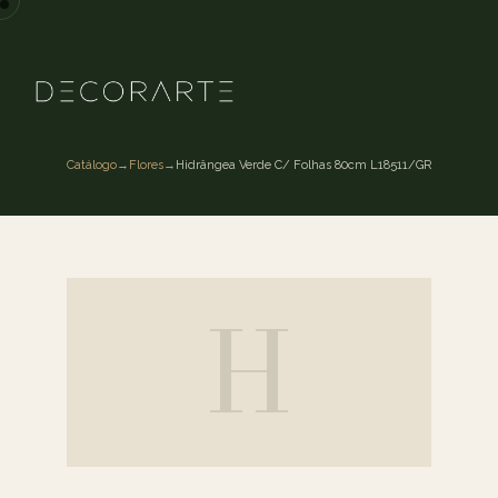
Catálogo
→
Flores
→
Hidrângea Verde C/ Folhas 80cm L18511/GR
H