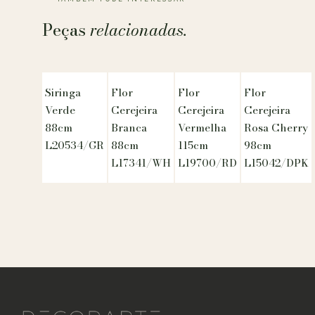
Peças
relacionadas.
Siringa
Flor
Flor
Flor
Verde
Cerejeira
Cerejeira
Cerejeira
88cm
Branca
Vermelha
Rosa Cherry
L20534/GR
88cm
115cm
98cm
L17341/WH
L19700/RD
L15042/DPK