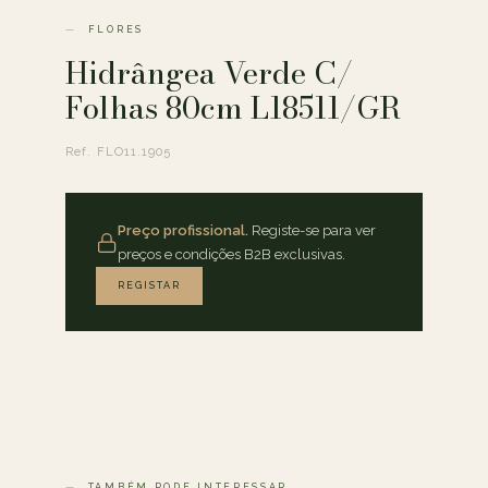
FLORES
Hidrângea Verde C/
Folhas 80cm L18511/GR
Ref. FLO11.1905
Preço profissional.
Registe-se para ver
preços e condições B2B exclusivas.
REGISTAR
TAMBÉM PODE INTERESSAR