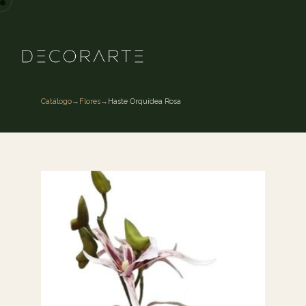
Catálogo
→
Flores
→
Haste Orquídea Rosa