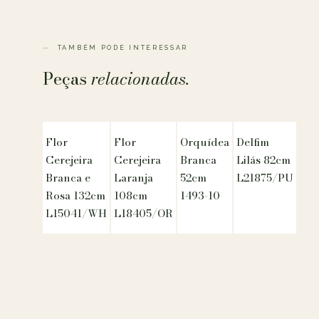
TAMBÉM PODE INTERESSAR
Peças
relacionadas.
Flor
Flor
Orquídea
Delfim
Cerejeira
Cerejeira
Branca
Lilás 82cm
Branca e
Laranja
52cm
L21875/PU
Rosa 132cm
108cm
1493-10
L15041/WH
L18405/OR