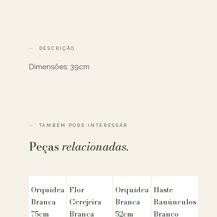
DESCRIÇÃO
Dimensões: 39cm
TAMBÉM PODE INTERESSAR
Peças
relacionadas.
Orquídea
Flor
Orquídea
Haste
Branca
Cerejeira
Branca
Ranúnculos
75cm
Branca
52cm
Branco