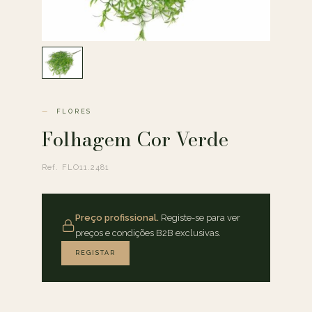
FLORES
Folhagem Cor Verde
Ref. FLO11.2481
Preço profissional.
Registe-se para ver
preços e condições B2B exclusivas.
REGISTAR