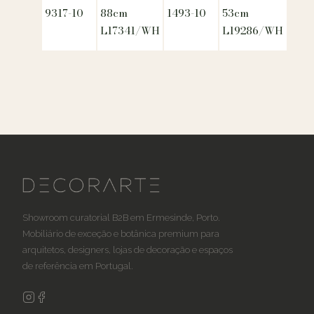
9317-10
88cm
1493-10
53cm
L17341/WH
L19286/WH
Showroom curatorial B2B em Ermesinde, Porto.
Mobiliário de exceção e botânica premium para
arquitetos, designers, lojas de decoração e espaços
de referência em Portugal.