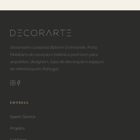
Showroom curatorial B2B em Ermesinde, Porto.
Mobiliário de exceção e botânica premium para
arquitetos, designers, lojas de decoração e espaços
de referência em Portugal.
EMPRESA
Quem Somos
Projetos
Catálogo