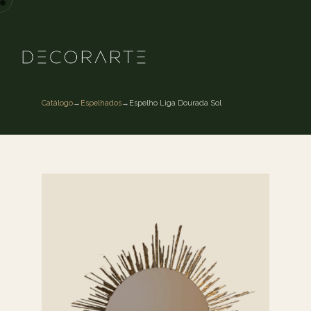
Catálogo
→
Espelhados
→
Espelho Liga Dourada Sol