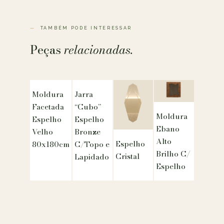
TAMBÉM PODE INTERESSAR
Peças
relacionadas.
Moldura
Jarra
Facetada
“Cubo”
Moldura
Espelho
Espelho
Ebano
Velho
Bronze
Alto
Espelho
80x180cm
C/Topo e
Brilho C/
Cristal
Lapidado
Espelho