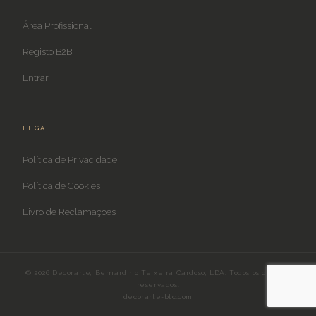
Área Profissional
Registo B2B
Entrar
LEGAL
Política de Privacidade
Política de Cookies
Livro de Reclamações
© 2026 Decorarte, Bernardino Teixeira Cardoso, LDA. Todos os direitos
reservados.
decorarte-btc.com