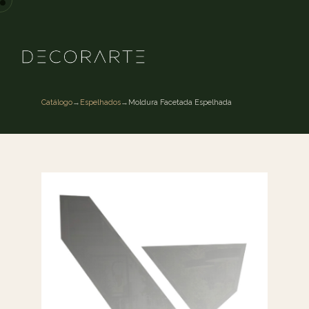
Catálogo
→
Espelhados
→
Moldura Facetada Espelhada