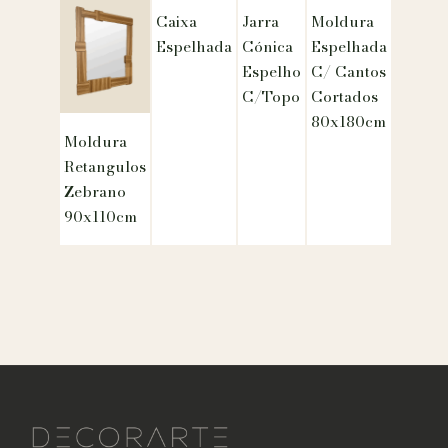
Caixa
Jarra
Moldura
Espelhada
Cónica
Espelhada
Espelho
C/ Cantos
C/Topo
Cortados
80x180cm
Moldura
Retangulos
Zebrano
90x110cm