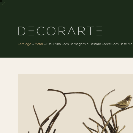
Catálogo
→
Metal
→
Escultura Com Ramagem e Pássaro Cobre Com Base Má