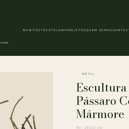
MANIFESTO
CATÁLOGO
PROJETOS
QUEM SOMOS
CONTAC
rmore
METAL
Escultur
Pássaro 
Mármore
Ref. DEC06.350