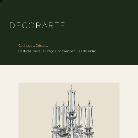
Catálogo
→
Cristal
→
Castiçal Cristal 5 Braços C/ Campânulas de Vidro