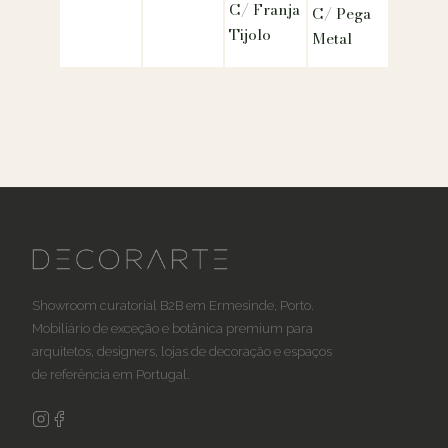
C/ Franja
C/ Pega
Tijolo
Metal
Showroom curatorial B2B em Ermesinde, Porto.
Mobiliário de exceção e botânica premium para
arquitetos, designers, lojas de decoração e espaços
de referência em Portugal.