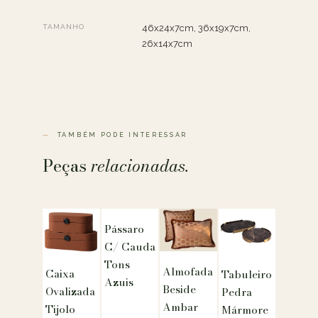
TAMANHO
46x24x7cm, 36x19x7cm,
26x14x7cm
TAMBÉM PODE INTERESSAR
Peças
relacionadas.
Pássaro
C/ Cauda
Tons
Almofada
Caixa
Tabuleiro
Azuis
Beside
Ovalizada
Pedra
Ambar
Tijolo
Mármore