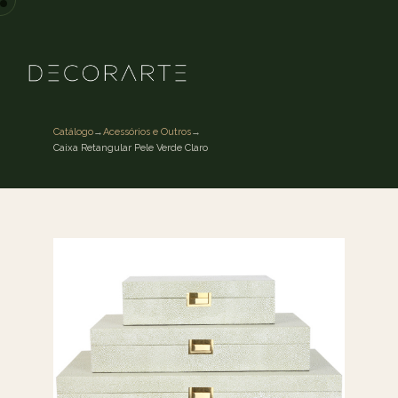
Catálogo
→
Acessórios e Outros
→
Caixa Retangular Pele Verde Claro