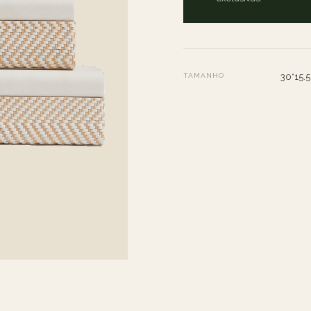
TAMANHO
30*15.