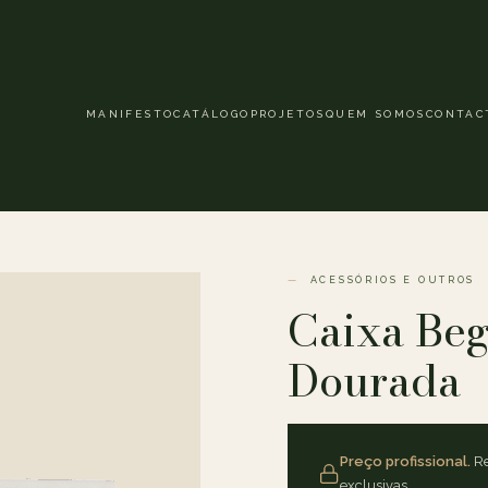
MANIFESTO
CATÁLOGO
PROJETOS
QUEM SOMOS
CONTAC
ACESSÓRIOS E OUTROS
Caixa Be
Dourada
Preço profissional.
Re
exclusivas.