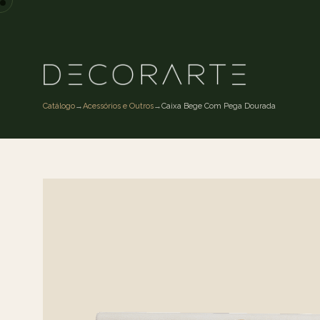
Catálogo
→
Acessórios e Outros
→
Caixa Bege Com Pega Dourada