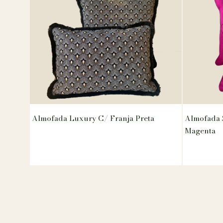
Almofada Luxury C/ Franja Preta
Almofada 
Magenta