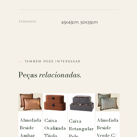
TAMANHO
45x45cm, 50x35cm
TAMBÉM PODE INTERESSAR
Peças
relacionadas.
Almofada
Almofada
Caixa
Caixa
Beside
Beside
Ovalizada
Retangular
Ambar
Verde C/
Tijolo
Pele