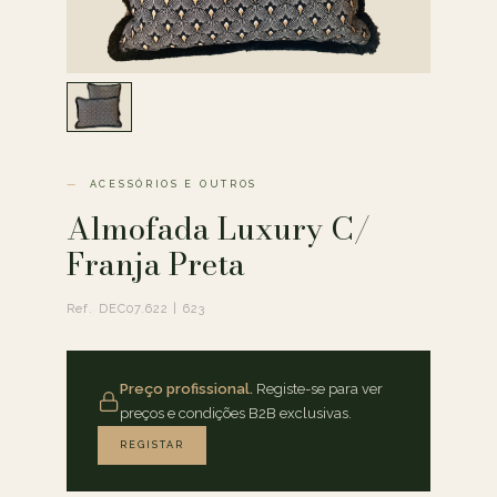
ACESSÓRIOS E OUTROS
Almofada Luxury C/
Franja Preta
Ref. DEC07.622 | 623
Preço profissional.
Registe-se para ver
preços e condições B2B exclusivas.
REGISTAR