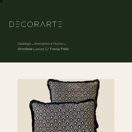
Catálogo
→
Acessórios e Outros
→
Almofada Luxury C/ Franja Preta