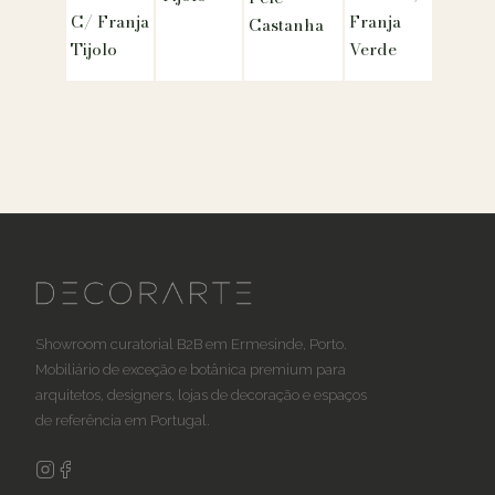
C/ Franja
Franja
Castanha
Tijolo
Verde
Showroom curatorial B2B em Ermesinde, Porto.
Mobiliário de exceção e botânica premium para
arquitetos, designers, lojas de decoração e espaços
de referência em Portugal.