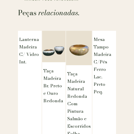
Peças
relacionadas.
Lanterna
Mesa
Madeira
Tampo
C/ Vidro
Madeira
Int.
C/Pés
Ferro
Taça
Taça
Lac.
Madeira
Madeira
Preto
Br. Preto
Natural
Peq.
e Ouro
Redonda
Redonda
Com
Pintura
Salmão e
Escorridos
Folha