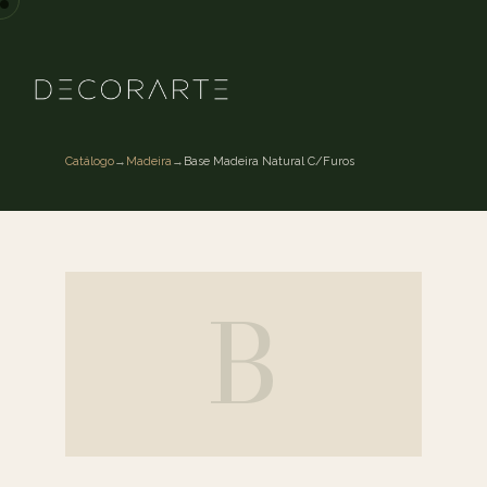
Catálogo
→
Madeira
→
Base Madeira Natural C/Furos
B