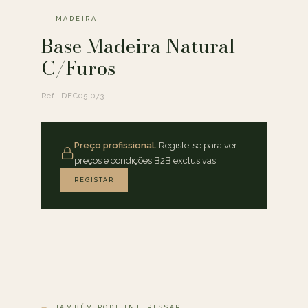
MADEIRA
Base Madeira Natural
C/Furos
Ref. DEC05.073
Preço profissional.
Registe-se para ver
preços e condições B2B exclusivas.
REGISTAR
TAMBÉM PODE INTERESSAR