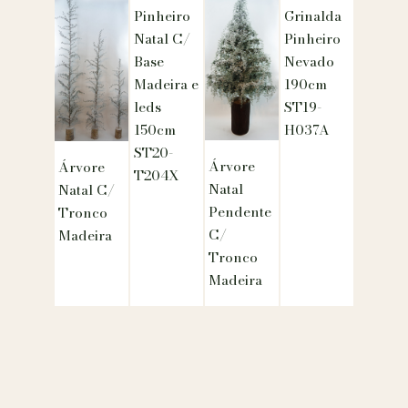
Pinheiro
Grinalda
Natal C/
Pinheiro
Base
Nevado
Madeira e
190cm
leds
ST19-
150cm
H037A
ST20-
Árvore
Árvore
T204X
Natal
Natal C/
Pendente
Tronco
C/
Madeira
Tronco
Madeira