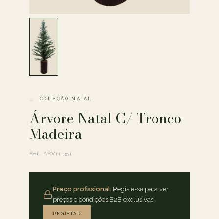
COLEÇÃO NATAL
Árvore Natal C/ Tronco
Madeira
Ref. ARV11.351
Preço profissional.
Registe-se para ver
preços e condições B2B exclusivas.
REGISTAR