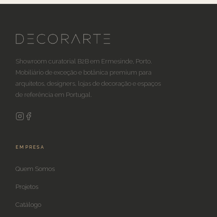
Showroom curatorial B2B em Ermesinde, Porto.
Mobiliário de exceção e botânica premium para
arquitetos, designers, lojas de decoração e espaços
de referência em Portugal.
EMPRESA
Quem Somos
Projetos
Catálogo