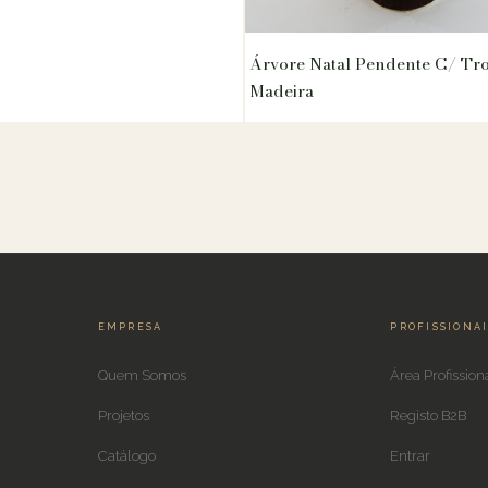
Árvore Natal Pendente C/ Tr
Madeira
EMPRESA
PROFISSIONA
Quem Somos
Área Profission
Projetos
Registo B2B
Catálogo
Entrar