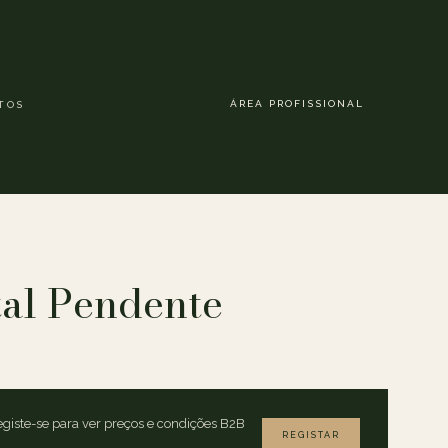
ÁREA PROFISSIONAL
TOS
al Pendente
giste-se para ver preços e condições B2B
REGISTAR