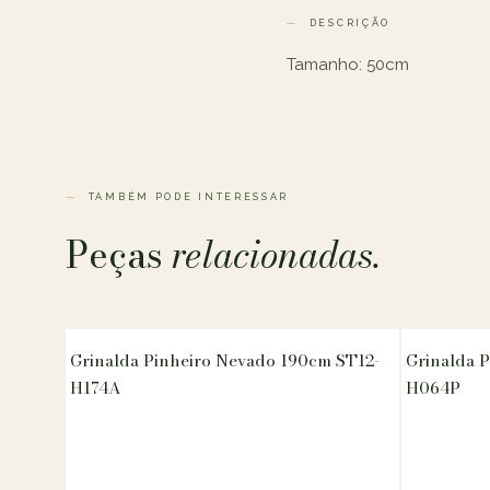
DESCRIÇÃO
Tamanho: 50cm
TAMBÉM PODE INTERESSAR
Peças
relacionadas.
Grinalda Pinheiro Nevado 190cm ST12-
Grinalda 
H174A
H064P