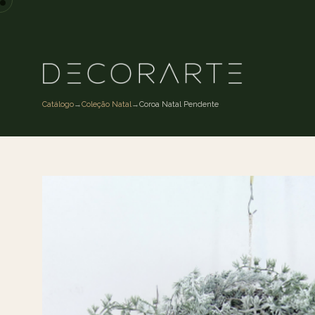
Catálogo
→
Coleção Natal
→
Coroa Natal Pendente