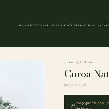
MANIFESTO
CATÁLOGO
PROJETOS
QUEM SOMOS
CONTAC
COLEÇÃO NATAL
Coroa Nat
Ref. DEC11.716
Preço profissional.
Re
exclusivas.