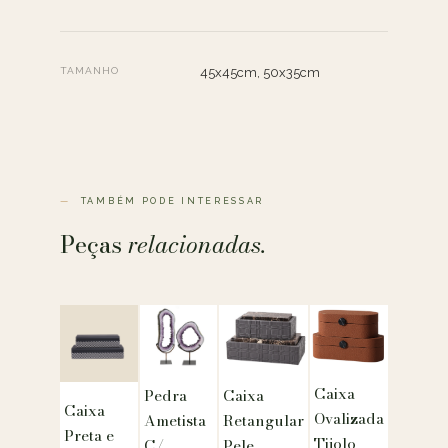
TAMANHO
45x45cm, 50x35cm
TAMBÉM PODE INTERESSAR
Peças
relacionadas.
Caixa
Pedra
Caixa
Caixa
Ovalizada
Ametista
Retangular
Preta e
Tijolo
C/
Pele