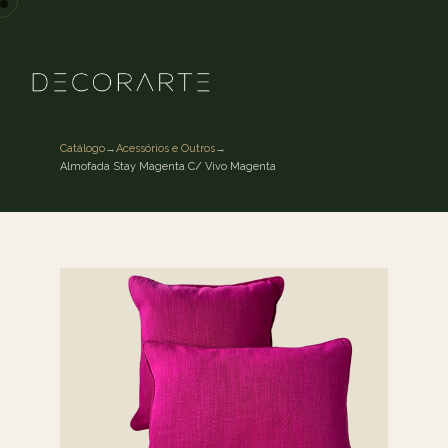
Catálogo
→
Acessórios e Outros
→
Almofada Stay Magenta C/ Vivo Magenta