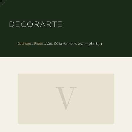
Catálogo
→
Flores
→
Vaso Dália Vermelho 25cm 3087-85-1
V