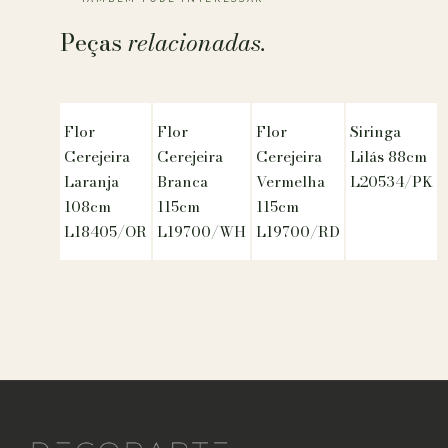
Peças
relacionadas.
Flor
Flor
Flor
Siringa
Cerejeira
Cerejeira
Cerejeira
Lilás 88cm
Laranja
Branca
Vermelha
L20534/PK
108cm
115cm
115cm
L18405/OR
L19700/WH
L19700/RD