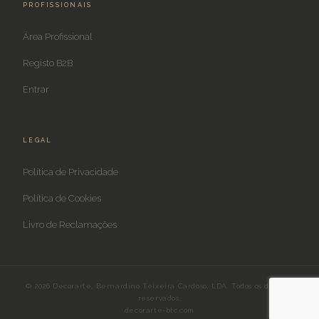
PROFISSIONAIS
Área Profissional
Registo B2B
Entrar
LEGAL
Política de Privacidade
Política de Cookies
Livro de Reclamações
© 2026 Decorarte, Bernardino Teixeira Cardoso, LDA. Todos os direitos
reservados.
decorarte-btc.com