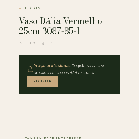
FLORES
Vaso Dália Vermelho
25cm 3087-85-1
Ref. FLO11.1945-1
Preço profissional.
Registe-se para ver
preços e condições B2B exclusivas.
REGISTAR
TAMBÉM PODE INTERESSAR