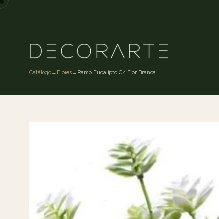
Catálogo
→
Flores
→
Ramo Eucalipto C/ Flor Branca