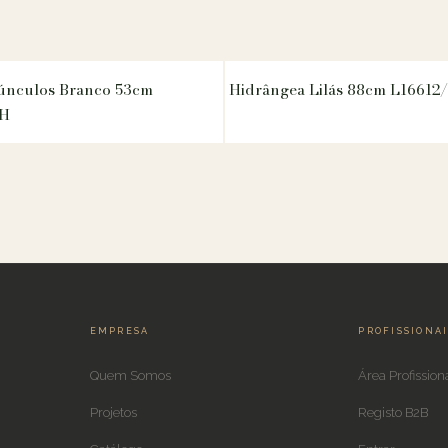
únculos Branco 53cm
Hidrângea Lilás 88cm L1661
H
EMPRESA
PROFISSIONA
Quem Somos
Área Profission
Projetos
Registo B2B