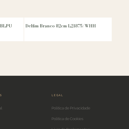
2/BLPU
Delfim Branco 82cm L21875/WHH
IS
LEGAL
al
Política de Privacidade
Política de Cookies