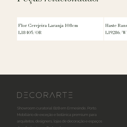
Flor Cerejeira Laranja 108cm
Haste Ran
L18405/OR
L19286/W
Showroom curatorial B2B em Ermesinde, Porto.
Mobiliário de exceção e botânica premium para
arquitetos, designers, lojas de decoração e espaços