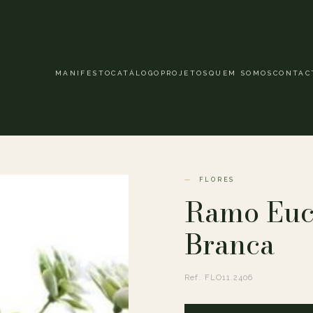
MANIFESTO
CATÁLOGO
PROJETOS
QUEM SOMOS
CONTAC
FLORES
Ramo Euca
Branca
Ref. FLO11.2406