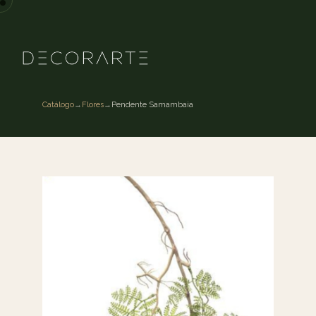
Catálogo
→
Flores
→
Pendente Samambaia