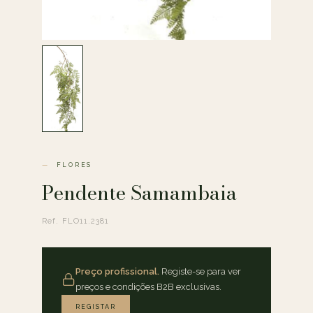
FLORES
Pendente Samambaia
Ref. FLO11.2381
Preço profissional.
Registe-se para ver
preços e condições B2B exclusivas.
REGISTAR