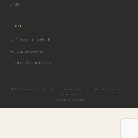
Entrar
LEGAL
Política de Privacidade
Política de Cookies
Livro de Reclamações
© 2026 Decorarte, Bernardino Teixeira Cardoso, LDA. Todos os direitos
reservados.
decorarte-btc.com