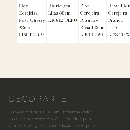
Flor
Hidrângea
Flor
Haste Flor
Cerejeira
Lilás 88cm
Cerejeira
Cerejeira
Rosa Cherry
L16612/BLPU
Branca e
Branca
98cm
Rosa 132cm
114cm
L15042/DPK
L15041/WH
L17340/
Showroom curatorial B2B em Ermesinde, Porto.
Mobiliário de exceção e botânica premium para
arquitetos, designers, lojas de decoração e espaços