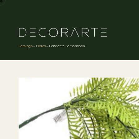
Catálogo
→
Flores
→
Pendente Samambaia