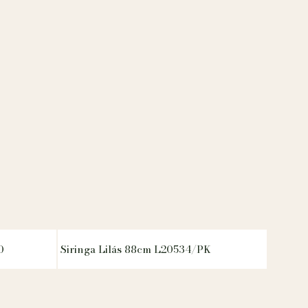
0
Siringa Lilás 88cm L20534/PK