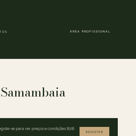
ÁREA PROFISSIONAL
TOS
 Samambaia
giste-se para ver preços e condições B2B
REGISTAR