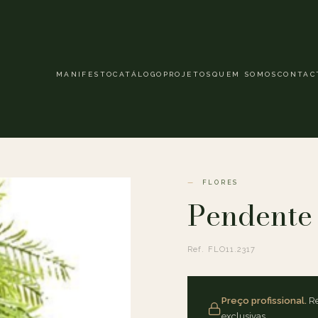
MANIFESTO
CATÁLOGO
PROJETOS
QUEM SOMOS
CONTAC
FLORES
Pendente
Ref. FLO11.2317
Preço profissional.
Re
exclusivas.