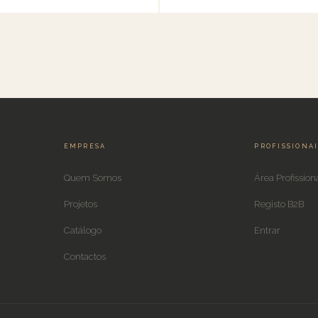
EMPRESA
PROFISSIONA
Quem Somos
Área Profission
Projetos
Registo B2B
Catálogo
Entrar
Contactos