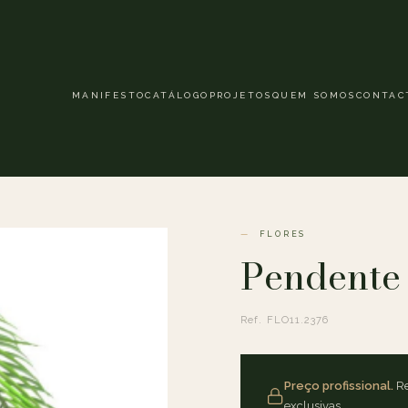
MANIFESTO
CATÁLOGO
PROJETOS
QUEM SOMOS
CONTAC
FLORES
Pendente
Ref. FLO11.2376
Preço profissional.
Re
exclusivas.