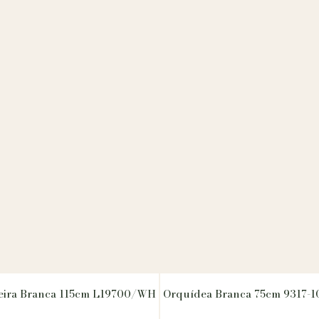
jeira Branca 115cm L19700/WH
Orquídea Branca 75cm 9317-1