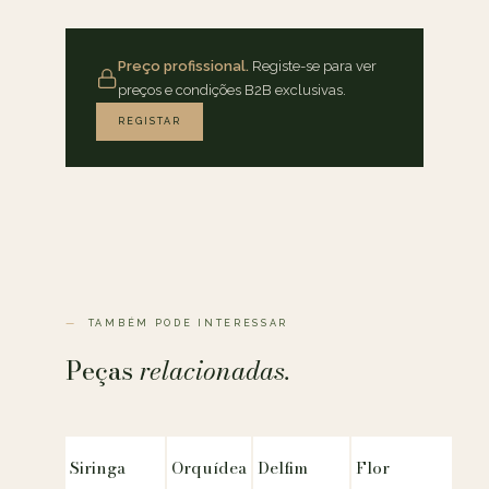
Preço profissional.
Registe-se para ver
preços e condições B2B exclusivas.
REGISTAR
TAMBÉM PODE INTERESSAR
Peças
relacionadas.
Siringa
Orquídea
Delfim
Flor