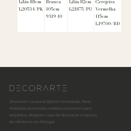
Lilás 88cm
Branca
Lilás 82cm
Cerejeira
L20534/PK
105cm
L21875/PU
Vermelha
9319-10
115cm
L19700/RD
Showroom curatorial B2B em Ermesinde, Porto.
Mobiliário de exceção e botânica premium para
arquitetos, designers, lojas de decoração e espaços
de referência em Portugal.