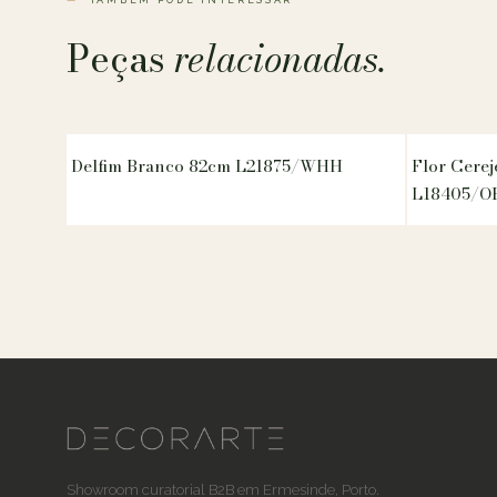
TAMBÉM PODE INTERESSAR
Peças
relacionadas.
Delfim Branco 82cm L21875/WHH
Flor Cerej
L18405/O
Showroom curatorial B2B em Ermesinde, Porto.