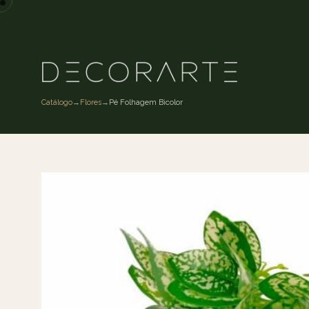
Catálogo
→
Flores
→
Pé Folhagem Bicolor