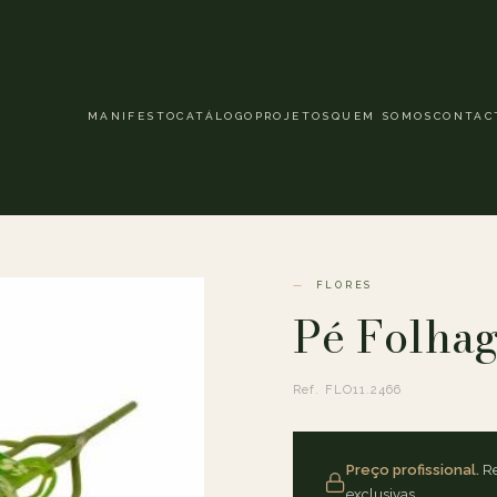
MANIFESTO
CATÁLOGO
PROJETOS
QUEM SOMOS
CONTAC
FLORES
Pé Folhag
Ref. FLO11.2466
Preço profissional.
Re
exclusivas.