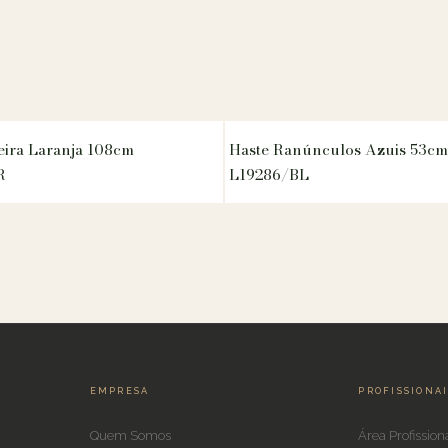
eira Laranja 108cm
Haste Ranúnculos Azuis 53cm
R
L19286/BL
EMPRESA
PROFISSIONA
Quem Somos
Área Profission