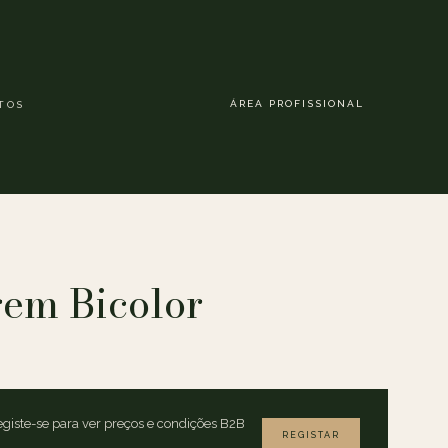
ÁREA PROFISSIONAL
TOS
em Bicolor
giste-se para ver preços e condições B2B
REGISTAR