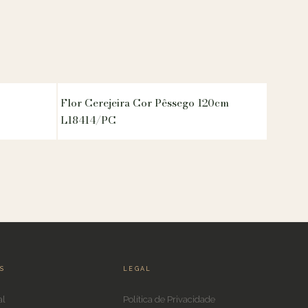
Flor Cerejeira Cor Pêssego 120cm
L18414/PC
IS
LEGAL
al
Política de Privacidade