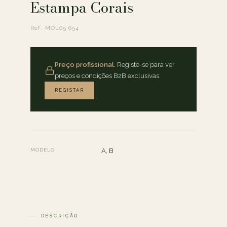
Estampa Corais
Ref. MOL05.654
Preço profissional.
Registe-se para ver
preços e condições B2B exclusivas.
REGISTAR
MODELO
A, B
DESCRIÇÃO