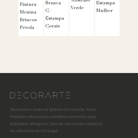
Branca
Estampa
Pintura
Verde
C/
Mulher
Menina
Estampa
Brincos
Corais
Pérola
Showroom curatorial B2B em Ermesinde, Porto.
Mobiliário de exceção e botânica premium para
arquitetos, designers, lojas de decoração e espaços
de referência em Portugal.