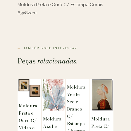
Moldura Preta e Ouro C/ Estampa Corais
63x82cm
TAMBÉM PODE INTERESSAR
Peças
relacionadas.
Moldura
Verde
Seo e
Moldura
Branco
Preta e
C/
Moldura
Moldura
Ouro C/
Estampa
Azul e
Preta C/
Vidro e
Abstrato