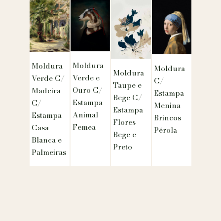
Moldura
Moldura
Moldura
Moldura
Verde e
Verde C/
C/
Taupe e
Ouro C/
Madeira
Estampa
Bege C/
Estampa
C/
Menina
Estampa
Animal
Estampa
Brincos
Flores
Femea
Casa
Pérola
Bege e
Blanca e
Preto
Palmeiras