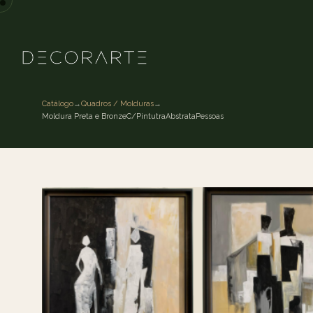
Catálogo
→
Quadros / Molduras
→
Moldura Preta e BronzeC/PintutraAbstrataPessoas