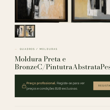
QUADROS / MOLDURAS
Moldura Preta e
BronzeC/PintutraAbstrataPe
Preço profissional.
Registe-se para ver
REGIST
preços e condições B2B exclusivas.