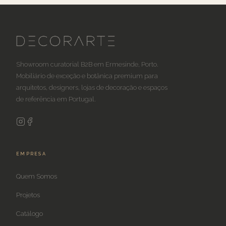
Showroom curatorial B2B em Ermesinde, Porto.
Mobiliário de exceção e botânica premium para
arquitetos, designers, lojas de decoração e espaços
de referência em Portugal.
EMPRESA
Quem Somos
Projetos
Catálogo