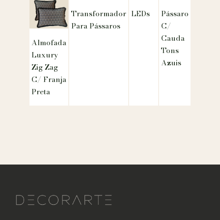
Transformador
LEDs
Pássaro
Para Pássaros
C/
Cauda
Almofada
Tons
Luxury
Azuis
Zig Zag
C/ Franja
Preta