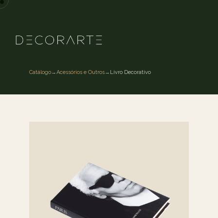
Catálogo
→
Acessórios e Outros
→
Livro Decorativo