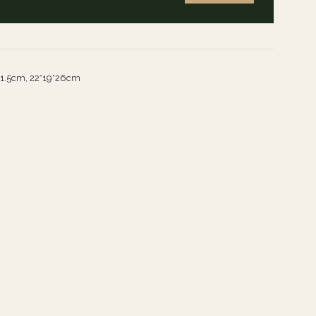
11.5cm, 22*19*26cm