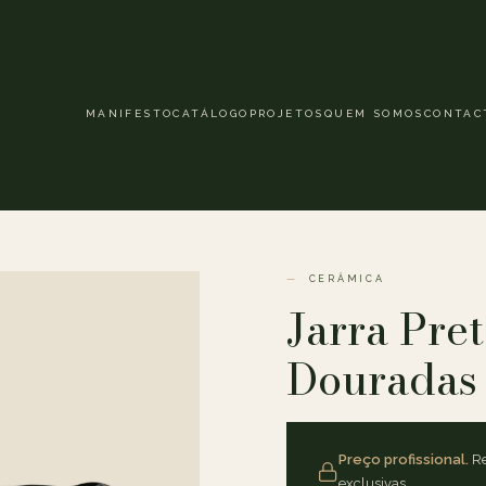
MANIFESTO
CATÁLOGO
PROJETOS
QUEM SOMOS
CONTAC
CERÂMICA
Jarra Pre
Douradas
Preço profissional.
Re
exclusivas.