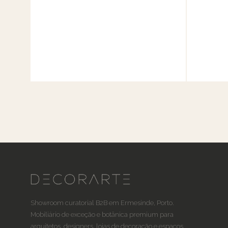
Showroom curatorial B2B em Ermesinde, Porto.
Mobiliário de exceção e botânica premium para
arquitetos, designers, lojas de decoração e espaços