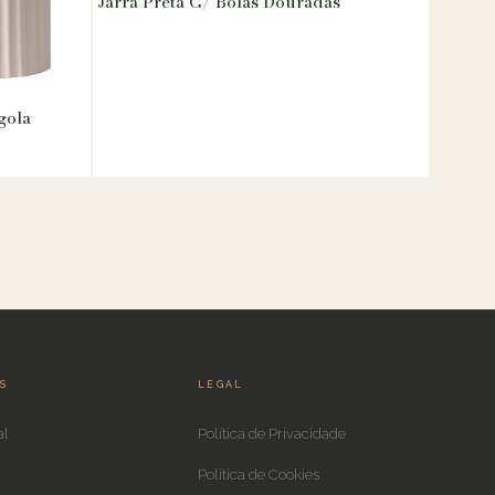
Jarra Preta C/ Bolas Douradas
gola
IS
LEGAL
al
Política de Privacidade
Política de Cookies