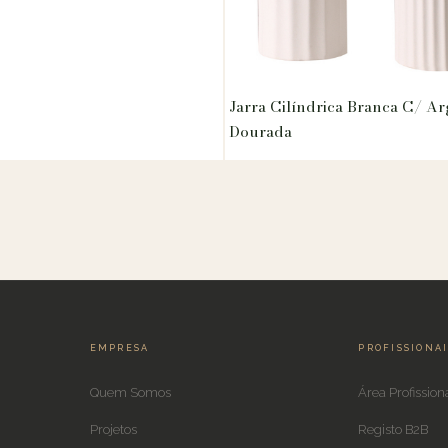
Jarra Cilíndrica Branca C/ Ar
Dourada
EMPRESA
PROFISSIONA
Quem Somos
Área Profission
Projetos
Registo B2B