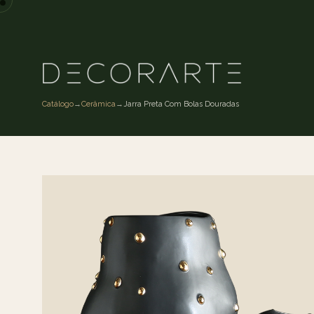
Catálogo
→
Cerâmica
→
Jarra Preta Com Bolas Douradas