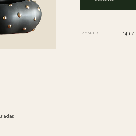
TAMANHO
24*18*
uradas